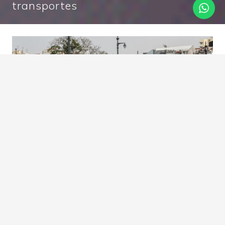
transportes
Promova o seu negócio em
toda a cidade de Lisboa e do
Porto